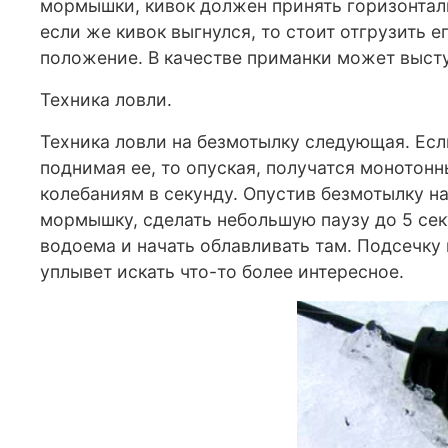
мормышки, кивок должен принять горизонталь
если же кивок выгнулся, то стоит отгрузить 
положение. В качестве приманки может высту
Техника ловли.
Техника ловли на безмотылку следующая. Если
поднимая ее, то опуская, получатся монотонн
колебаниям в секунду. Опустив безмотылку н
мормышку, сделать небольшую паузу до 5 секу
водоема и начать облавливать там. Подсечку 
уплывет искать что-то более интересное.