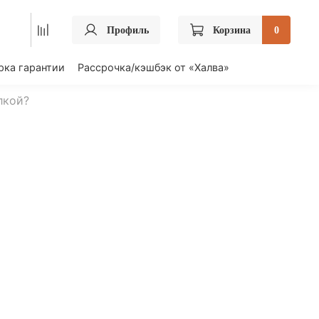
ПРОЙТИ ТЕСТ
Профиль
Корзина
0
«Получи подарок»
рка гарантии
Рассрочка/кэшбэк от «Халва»
лкой?