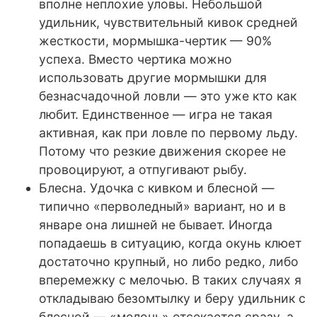
вполне неплохие уловы. Небольшой
удильник, чувствительный кивок средней
жесткости, мормышка-чертик — 90%
успеха. Вместо чертика можно
использовать другие мормышки для
безнасчадочной ловли — это уже кто как
любит. Единственное — игра не такая
активная, как при ловле по первому льду.
Потому что резкие движения скорее не
провоцируют, а отпугивают рыбу.
Блесна. Удочка с кивком и блесной —
типично «перволедный» вариант, но и в
январе она лишней не бывает. Иногда
попадаешь в ситуацию, когда окунь клюет
достаточно крупный, но либо редко, либо
вперемежку с мелочью. В таких случаях я
откладываю безомтылку и беру удильник с
блесной — «мелочь» отсекается сразу, а