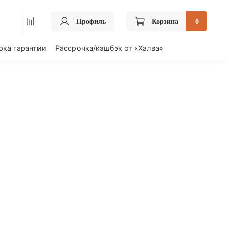
ПРОЙТИ ТЕСТ
Профиль
Корзина
0
«Получи подарок»
рка гарантии
Рассрочка/кэшбэк от «Халва»