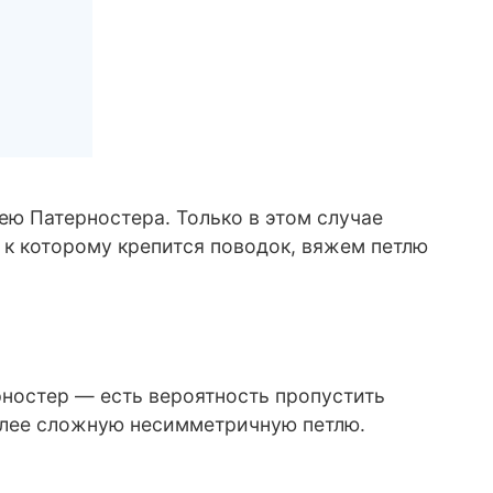
ю Патерностера. Только в этом случае
, к которому крепится поводок, вяжем петлю
рностер — есть вероятность пропустить
более сложную несимметричную петлю.