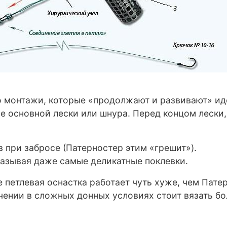
 монтажи, которые «продолжают и развивают» иде
ле основной лески или шнура. Перед концом лески
 при забросе (Патерностер этим «грешит»).
казывая даже самые деликатные поклевки.
е петлевая оснастка работает чуть хуже, чем Пате
ечении в сложных донных условиях стоит вязать 