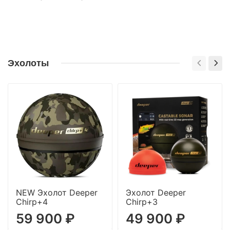
Сплитах длиннее есть доплата — она зависит от
Для оплаты в Сплит — никаких. Мы попросим вас
суммы покупки.
только подтвердить свой номер телефона.
Эхолоты
NEW Эхолот Deeper
Эхолот Deeper
Chirp+4
Chirp+3
59 900 ₽
49 900 ₽